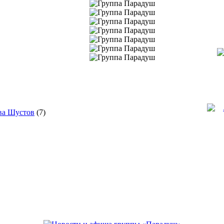
ва Шустов
(7)